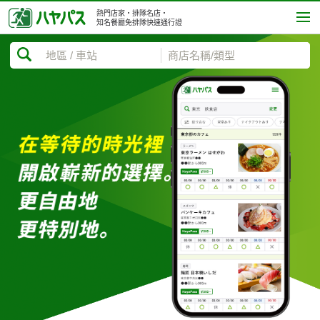
熱門店家・排隊名店・
知名餐廳免排隊快速通行證