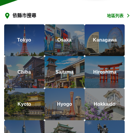
依縣市搜尋
地區列表
Tokyo
Osaka
Kanagawa
Chiba
Saitama
Hiroshima
Kyoto
Hyogo
Hokkaido