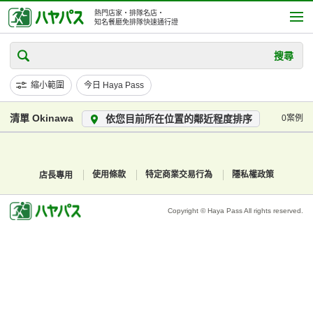
熱門店家・排隊名店・
知名餐廳免排隊快速通行證
搜尋
縮小範圍
今日 Haya Pass
清單 Okinawa
依您目前所在位置的鄰近程度排序
0案例
店長專用
使用條款
特定商業交易行為
隱私權政策
Copyright © Haya Pass All rights reserved.