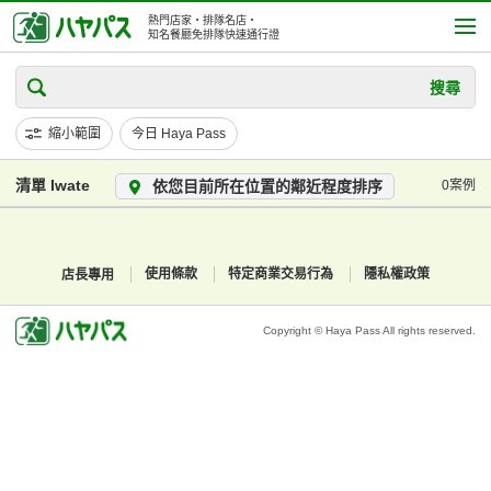
熱門店家・排隊名店・
知名餐廳免排隊快速通行證
搜尋
縮小範圍
今日 Haya Pass
清單 Iwate
依您目前所在位置的鄰近程度排序
0案例
店長專用
使用條款
特定商業交易行為
隱私權政策
Copyright © Haya Pass All rights reserved.