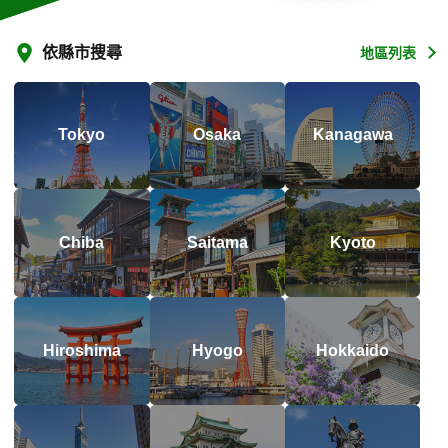
依縣市搜尋
地區列表
Tokyo
Osaka
Kanagawa
Chiba
Saitama
Kyoto
Hiroshima
Hyogo
Hokkaido