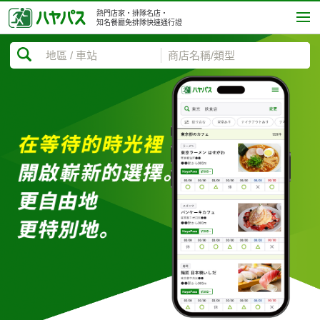
熱門店家・排隊名店・
知名餐廳免排隊快速通行證