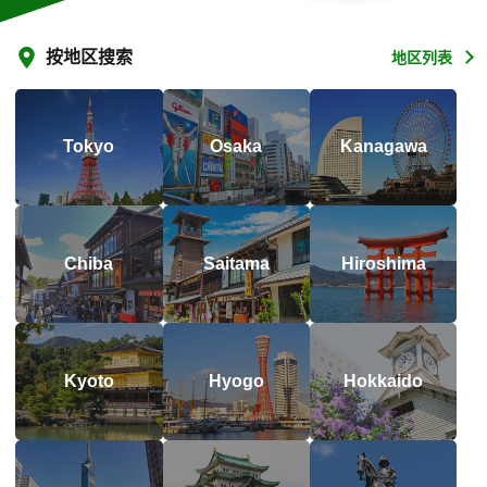
按地区搜索
地区列表
Tokyo
Osaka
Kanagawa
Chiba
Saitama
Hiroshima
Kyoto
Hyogo
Hokkaido