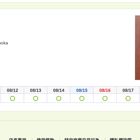
uoka
08/12
08/13
08/14
08/15
08/16
08/17