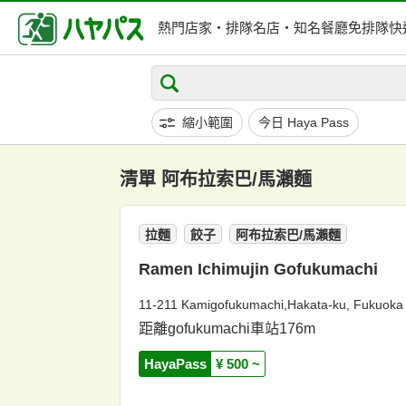
熱門店家・排隊名店・
知名餐廳免排隊快
縮小範圍
今日 Haya Pass
清單 阿布拉索巴/馬瀨麵
拉麵
餃子
阿布拉索巴/馬瀨麵
Ramen Ichimujin Gofukumachi
11-211 Kamigofukumachi,Hakata-ku, Fukuoka 
距離gofukumachi車站176m
HayaPass
¥ 500 ~