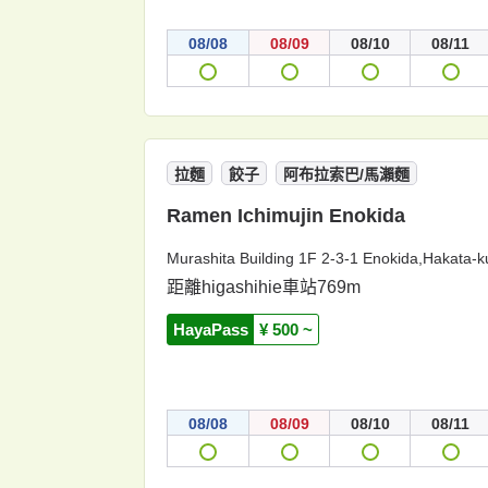
08/08
08/09
08/10
08/11
拉麵
餃子
阿布拉索巴/馬瀨麵
Ramen Ichimujin Enokida
Murashita Building 1F 2-3-1 Enokida,Hakata-k
距離higashihie車站769m
HayaPass
¥ 500 ~
08/08
08/09
08/10
08/11