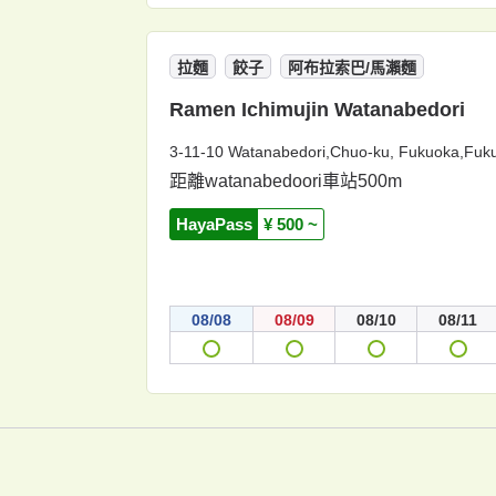
拉麵
餃子
阿布拉索巴/馬瀨麵
Ramen Ichimujin Watanabedori
3-11-10 Watanabedori,Chuo-ku, Fukuoka,Fuk
距離watanabedoori車站500m
HayaPass
¥ 500 ~
08/08
08/09
08/10
08/11