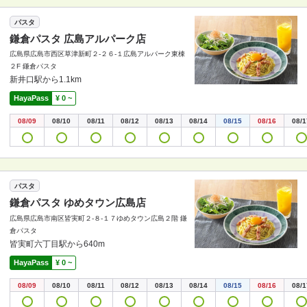
パスタ
鎌倉パスタ 広島アルパーク店
広島県広島市西区草津新町２-２６-１広島アルパーク東棟
２F 鎌倉パスタ
新井口駅から1.1km
HayaPass
¥ 0 ~
08/09
08/10
08/11
08/12
08/13
08/14
08/15
08/16
08/1
パスタ
鎌倉パスタ ゆめタウン広島店
広島県広島市南区皆実町２-８-１７ゆめタウン広島２階 鎌
倉パスタ
皆実町六丁目駅から640m
HayaPass
¥ 0 ~
08/09
08/10
08/11
08/12
08/13
08/14
08/15
08/16
08/1