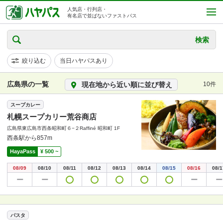
人気店・行列店・
有名店で並ばないファストパス
検索
絞り込む
当日ハヤパスあり
広島県の一覧
現在地から近い順に並び替え
10件
スープカレー
札幌スープカリー荒谷商店
広島県東広島市西条昭和町６−２Raffiné 昭和町 1F
西条駅から857m
HayaPass
¥ 500 ~
08/09
08/10
08/11
08/12
08/13
08/14
08/15
08/16
08/1
パスタ