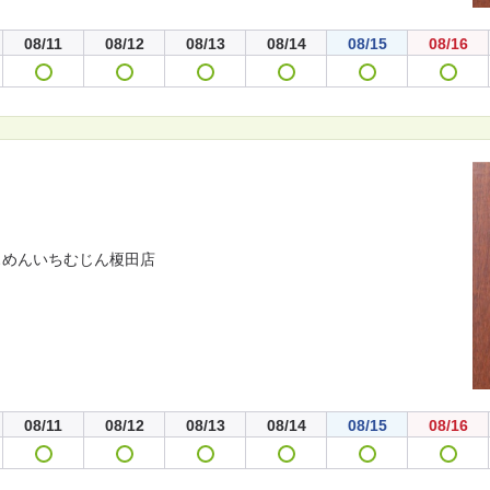
08/11
08/12
08/13
08/14
08/15
08/16
らぁめんいちむじん榎田店
08/11
08/12
08/13
08/14
08/15
08/16