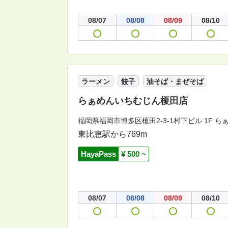
08/07
08/08
08/09
08/10
ラーメン
餃子
油そば・まぜそば
らぁめんいちむじん榎田店
福岡県福岡市博多区榎田2-3-1村下ビル 1F 
東比恵駅から769m
HayaPass
¥ 500 ~
08/07
08/08
08/09
08/10