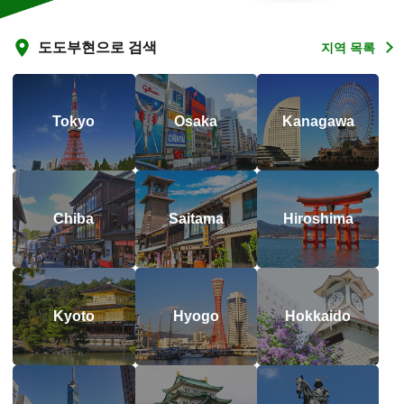
도도부현으로 검색
지역 목록
Tokyo
Osaka
Kanagawa
Chiba
Saitama
Hiroshima
Kyoto
Hyogo
Hokkaido