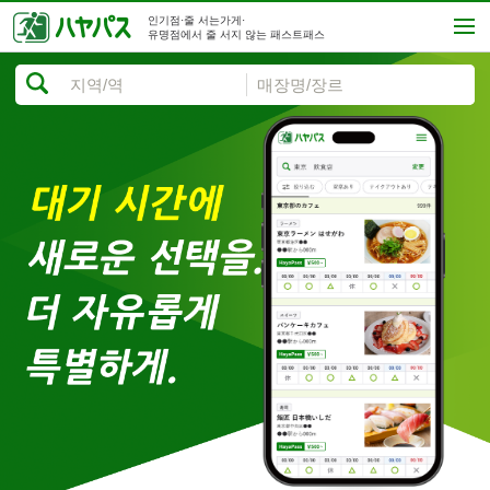
인기점·줄 서는가게·
유명점에서 줄 서지 않는 패스트패스