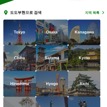
도도부현으로 검색
지역 목록
Tokyo
Osaka
Kanagawa
Chiba
Saitama
Kyoto
Hiroshima
Hyogo
Aichi