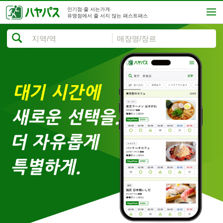
인기점·줄 서는가게·
유명점에서 줄 서지 않는 패스트패스