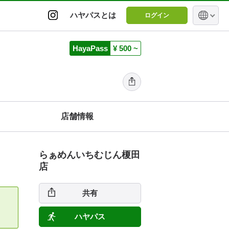
ハヤパスとは
ログイン
HayaPass
¥ 500 ~
店舗情報
らぁめんいちむじん榎田
店
共有
ハヤパス