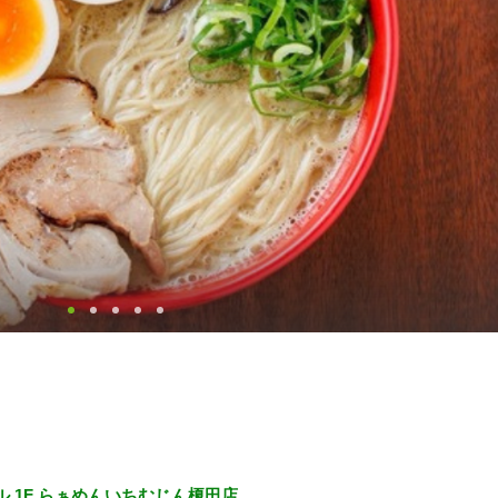
ル 1F らぁめんいちむじん榎田店