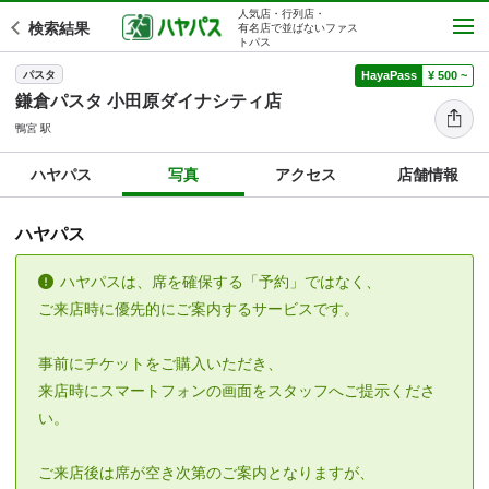
人気店・行列店・
検索結果
有名店で並ばないファス
トパス
パスタ
HayaPass
¥ 500 ~
鎌倉パスタ 小田原ダイナシティ店
鴨宮 駅
ハヤパス
写真
アクセス
店舗情報
ハヤパス
ハヤパスは、席を確保する「予約」ではなく、
ご来店時に優先的にご案内するサービスです。
事前にチケットをご購入いただき、
来店時にスマートフォンの画面をスタッフへご提示くださ
い。
ご来店後は席が空き次第のご案内となりますが、