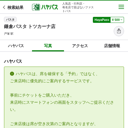
人気店・行列店・
検索結果
有名店で並ばないファス
トパス
パスタ
HayaPass
¥ 500 ~
鎌倉パスタ トツカーナ店
戸塚 駅
ハヤパス
写真
アクセス
店舗情報
ハヤパス
ハヤパスは、席を確保する「予約」ではなく、
ご来店時に優先的にご案内するサービスです。
事前にチケットをご購入いただき、
来店時にスマートフォンの画面をスタッフへご提示くださ
い。
ご来店後は席が空き次第のご案内となりますが、