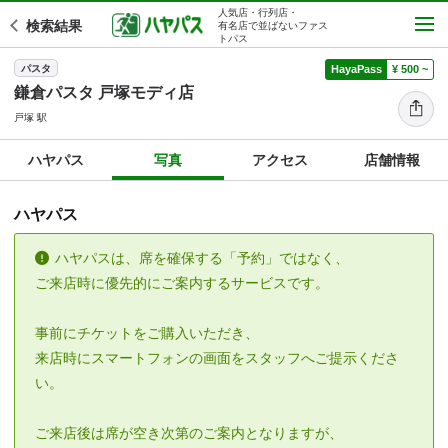
人気店・行列店・
検索結果
有名店で並ばないファス
トパス
パスタ
HayaPass
¥ 500 ~
鎌倉パスタ 戸塚モディ店
戸塚 駅
ハヤパス
写真
アクセス
店舗情報
ハヤパス
ハヤパスは、席を確保する「予約」ではなく、
ご来店時に優先的にご案内するサービスです。
事前にチケットをご購入いただき、
来店時にスマートフォンの画面をスタッフへご提示くださ
い。
ご来店後は席が空き次第のご案内となりますが、