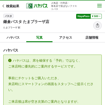
人気店・行列店・
検索結果
有名店で並ばないファス
トパス
パスタ
HayaPass
¥ 500 ~
鎌倉パスタ たまプラーザ店
たまプラーザ 駅
ハヤパス
写真
アクセス
店舗情報
ハヤパス
ハヤパスは、席を確保する「予約」ではなく、
ご来店時に優先的にご案内するサービスです。
事前にチケットをご購入いただき、
来店時にスマートフォンの画面をスタッフへご提示くださ
い。
ご来店後は席が空き次第のご案内となりますが、