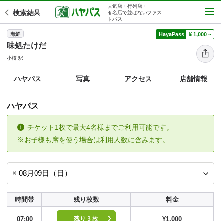
人気店・行列店・
検索結果
有名店で並ばないファス
トパス
海鮮
HayaPass
¥ 1,000 ~
味処たけだ
小樽 駅
ハヤパス
写真
アクセス
店舗情報
ハヤパス
チケット1枚で最大4名様までご利用可能です。
※お子様も席を使う場合は利用人数に含みます。
時間帯
残り枚数
料金
07:00
¥1,000
残り 3 枚