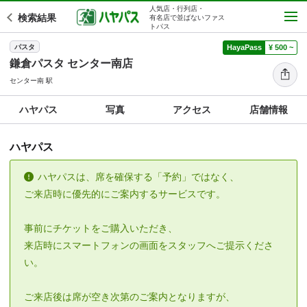
人気店・行列店・
検索結果
有名店で並ばないファス
トパス
パスタ
HayaPass
¥ 500 ~
鎌倉パスタ センター南店
センター南 駅
ハヤパス
写真
アクセス
店舗情報
ハヤパス
ハヤパスは、席を確保する「予約」ではなく、
ご来店時に優先的にご案内するサービスです。
事前にチケットをご購入いただき、
来店時にスマートフォンの画面をスタッフへご提示くださ
い。
ご来店後は席が空き次第のご案内となりますが、