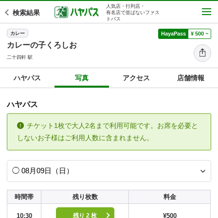
人気店・行列店・
検索結果
有名店で並ばないファス
トパス
カレー
HayaPass
¥ 500 ~
カレーの子くろしお
二十四軒 駅
ハヤパス
写真
アクセス
店舗情報
ハヤパス
チケット1枚で大人2名まで利用可能です。お席を必要と
しないお子様はご利用人数に含まれません。
時間帯
残り枚数
料金
10:30
¥500
残り 2 枚