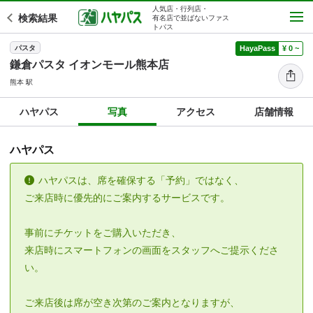
人気店・行列店・
検索結果
有名店で並ばないファス
トパス
パスタ
HayaPass
¥ 0 ~
鎌倉パスタ イオンモール熊本店
熊本 駅
ハヤパス
写真
アクセス
店舗情報
ハヤパス
ハヤパスは、席を確保する「予約」ではなく、
ご来店時に優先的にご案内するサービスです。
事前にチケットをご購入いただき、
来店時にスマートフォンの画面をスタッフへご提示くださ
い。
ご来店後は席が空き次第のご案内となりますが、