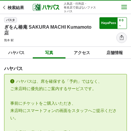
人気店・行列店・
検索結果
有名店で並ばないファス
トパス
パスタ
¥ 0
HayaPass
~
ぎをん椿庵 SAKURA MACHI Kumamoto
店
熊本 駅
ハヤパス
写真
アクセス
店舗情報
ハヤパス
ハヤパスは、席を確保する「予約」ではなく、
ご来店時に優先的にご案内するサービスです。
事前にチケットをご購入いただき、
来店時にスマートフォンの画面をスタッフへご提示くださ
い。