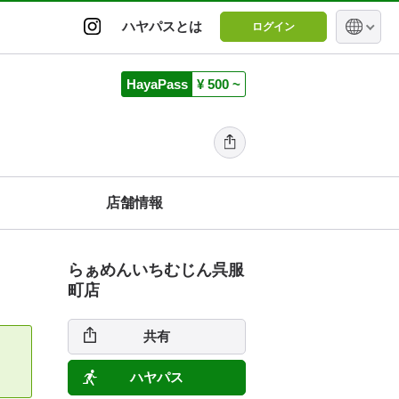
ハヤパスとは
ログイン
HayaPass
¥ 500 ~
店舗情報
らぁめんいちむじん呉服
町店
共有
ハヤパス