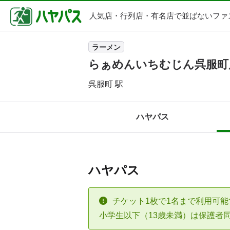
人気店・行列店・
有名店で並ばないファ
ラーメン
らぁめんいちむじん呉服町
呉服町 駅
ハヤパス
ハヤパス
チケット1枚で1名まで利用可能
小学生以下（13歳未満）は保護者