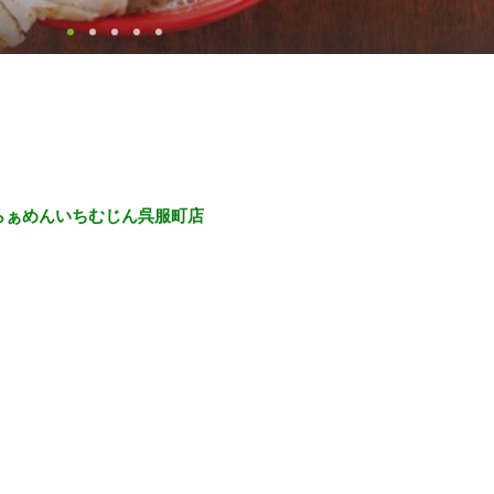
1らぁめんいちむじん呉服町店