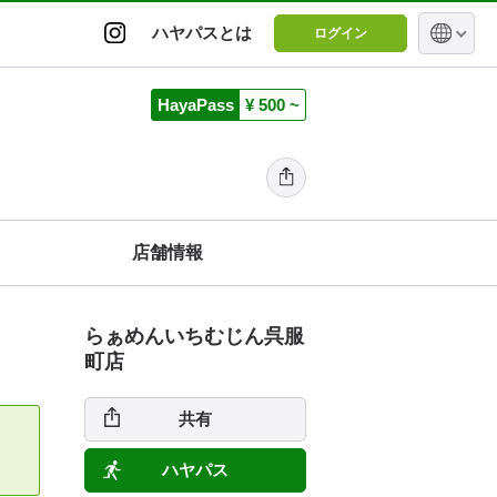
ハヤパスとは
ログイン
HayaPass
¥ 500 ~
店舗情報
らぁめんいちむじん呉服
町店
共有
ハヤパス