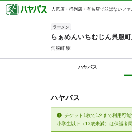
人気店・行列店・
有名店で並ばないファ
ラーメン
らぁめんいちむじん呉服町
呉服町 駅
ハヤパス
ハヤパス
チケット1枚で1名まで利用可能
小学生以下（13歳未満）は保護者