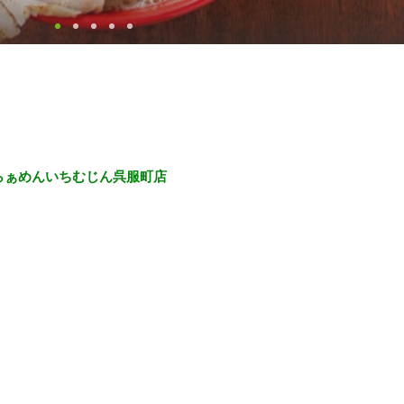
1らぁめんいちむじん呉服町店