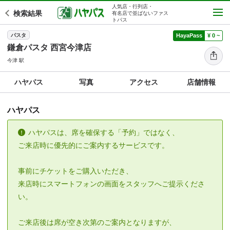
人気店・行列店・
検索結果
有名店で並ばないファス
トパス
パスタ
HayaPass
¥ 0 ~
鎌倉パスタ 西宮今津店
今津 駅
ハヤパス
写真
アクセス
店舗情報
ハヤパス
ハヤパスは、席を確保する「予約」ではなく、
ご来店時に優先的にご案内するサービスです。
事前にチケットをご購入いただき、
来店時にスマートフォンの画面をスタッフへご提示くださ
い。
ご来店後は席が空き次第のご案内となりますが、