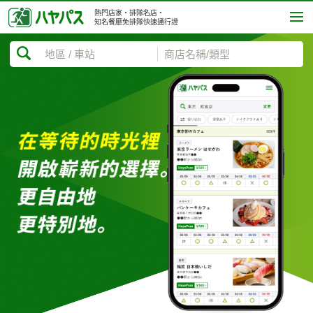
熱門店家・排隊名店・
知名餐廳免排隊快速通行證