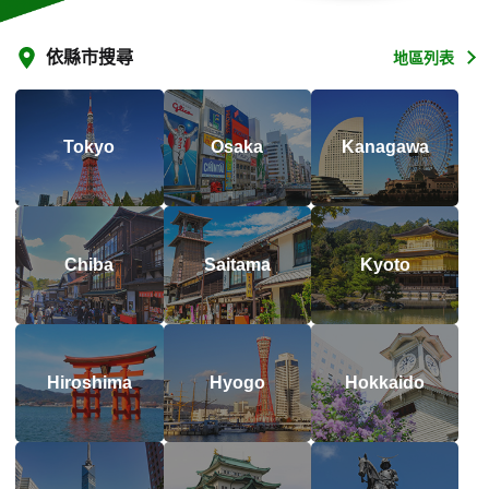
依縣市搜尋
地區列表
Tokyo
Osaka
Kanagawa
Chiba
Saitama
Kyoto
Hiroshima
Hyogo
Hokkaido