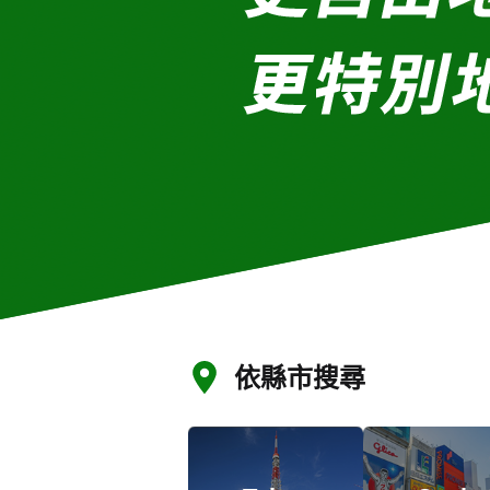
依縣市搜尋