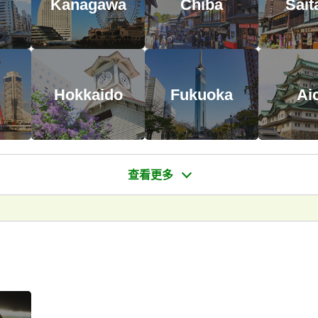
Kanagawa
Chiba
Sai
Hokkaido
Fukuoka
Ai