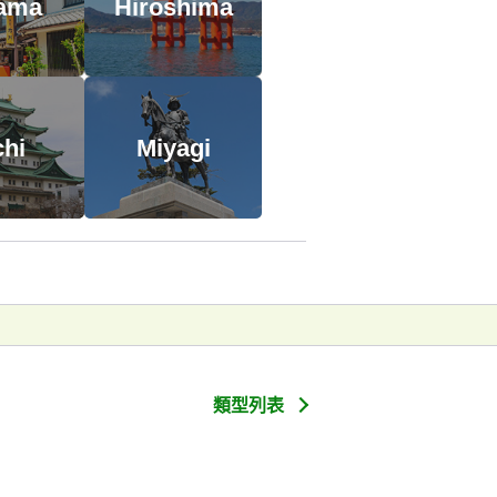
tama
Hiroshima
chi
Miyagi
類型列表