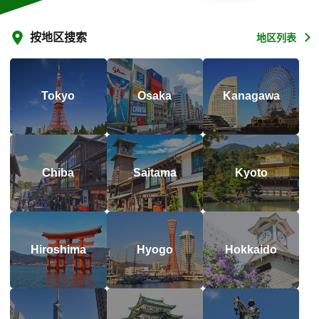
按地区搜索
地区列表
Tokyo
Osaka
Kanagawa
Chiba
Saitama
Kyoto
Hiroshima
Hyogo
Hokkaido