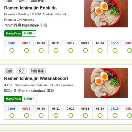
拉面
饺子
油面·拌面
Ramen Ichimujin Enokida
Murashita Building 1F 2-3-1 Enokida,Hakata-ku,
Fukuoka City,Fukuoka
769m 距离 higashihie 车站
HayaPass
¥ 500 ~
08/08
08/09
08/10
08/11
08/12
08/13
08/14
08/15
08/1
拉面
饺子
油面·拌面
Ramen Ichimujin Watanabedori
3-11-10 Watanabedori,Chuo-ku, Fukuoka,Fukuoka
500m 距离 watanabedoori 车站
HayaPass
¥ 500 ~
08/08
08/09
08/10
08/11
08/12
08/13
08/14
08/15
08/1