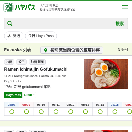
人气店·排队店·
名店无需排队的快速通行证
搜索
筛选
今日 Haya Pass
Fukuoka 列表
按与您当前位置的距离排序
3 案例
拉面
饺子
油面·拌面
Ramen Ichimujin Gofukumachi
11-211 Kamigofukumachi,Hakata-ku, Fukuoka
City,Fukuoka
176m 距离 gofukumachi 车站
HayaPass
¥ 500 ~
08/08
08/09
08/10
08/11
08/12
08/13
08/14
08/15
08/1