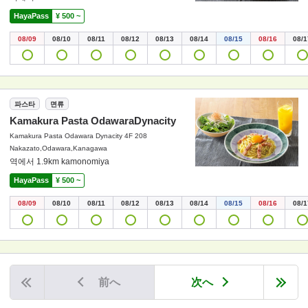
HayaPass
¥ 500 ~
08/09
08/10
08/11
08/12
08/13
08/14
08/15
08/16
08/1
파스타
면류
Kamakura Pasta OdawaraDynacity
Kamakura Pasta Odawara Dynacity 4F 208
Nakazato,Odawara,Kanagawa
역에서 1.9km kamonomiya
HayaPass
¥ 500 ~
08/09
08/10
08/11
08/12
08/13
08/14
08/15
08/16
08/1
前へ
次へ