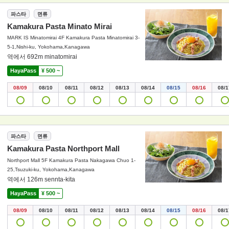
파스타
면류
Kamakura Pasta Minato Mirai
MARK IS Minatomirai 4F Kamakura Pasta Minatomirai 3-
5-1,Nishi-ku, Yokohama,Kanagawa
역에서 692m minatomirai
HayaPass
¥ 500 ~
08/09
08/10
08/11
08/12
08/13
08/14
08/15
08/16
08/1
파스타
면류
Kamakura Pasta Northport Mall
Northport Mall 5F Kamakura Pasta Nakagawa Chuo 1-
25,Tsuzuki-ku, Yokohama,Kanagawa
역에서 126m sennta-kita
HayaPass
¥ 500 ~
08/09
08/10
08/11
08/12
08/13
08/14
08/15
08/16
08/1