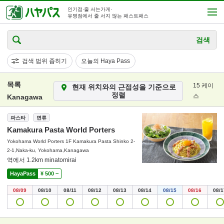
인기점·줄 서는가게·
유명점에서 줄 서지 않는 패스트패스
검색
검색 범위 좁히기
오늘의 Haya Pass
목록
15 케이
현재 위치와의 근접성을 기준으로
정렬
스
Kanagawa
파스타
면류
Kamakura Pasta World Porters
Yokohama World Porters 1F Kamakura Pasta Shinko 2-
2-1,Naka-ku, Yokohama,Kanagawa
역에서 1.2km minatomirai
HayaPass
¥ 500 ~
08/09
08/10
08/11
08/12
08/13
08/14
08/15
08/16
08/1