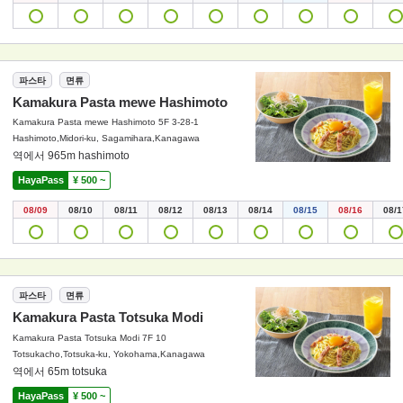
파스타
면류
Kamakura Pasta mewe Hashimoto
Kamakura Pasta mewe Hashimoto 5F 3-28-1
Hashimoto,Midori-ku, Sagamihara,Kanagawa
역에서 965m hashimoto
HayaPass
¥ 500 ~
08/09
08/10
08/11
08/12
08/13
08/14
08/15
08/16
08/1
파스타
면류
Kamakura Pasta Totsuka Modi
Kamakura Pasta Totsuka Modi 7F 10
Totsukacho,Totsuka-ku, Yokohama,Kanagawa
역에서 65m totsuka
HayaPass
¥ 500 ~