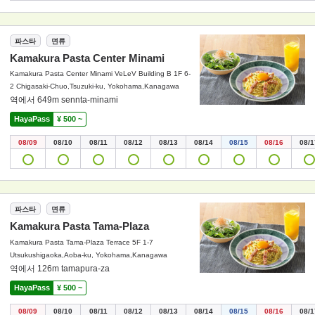
파스타
면류
Kamakura Pasta Center Minami
Kamakura Pasta Center Minami VeLeV Building B 1F 6-
2 Chigasaki-Chuo,Tsuzuki-ku, Yokohama,Kanagawa
역에서 649m sennta-minami
HayaPass
¥ 500 ~
08/09
08/10
08/11
08/12
08/13
08/14
08/15
08/16
08/1
파스타
면류
Kamakura Pasta Tama-Plaza
Kamakura Pasta Tama-Plaza Terrace 5F 1-7
Utsukushigaoka,Aoba-ku, Yokohama,Kanagawa
역에서 126m tamapura-za
HayaPass
¥ 500 ~
08/09
08/10
08/11
08/12
08/13
08/14
08/15
08/16
08/1