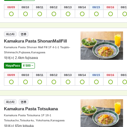
08/09
08/10
08/11
08/12
08/13
08/14
08/15
08/16
08/1
파스타
면류
Kamakura Pasta ShonanMallFill
Kamakura Pasta Shonan Mall Fill 1F 4-1-1 Tsujido-
Shimmachi,Fujisawa,Kanagawa
역에서 2.4km fujisawa
HayaPass
¥ 500 ~
08/09
08/10
08/11
08/12
08/13
08/14
08/15
08/16
08/1
파스타
면류
Kamakura Pasta Totsukana
Kamakura Pasta Totsukana 1F 16-1
Totsukacho,Totsuka-ku, Yokohama,Kanagawa
역에서 65m totsuka