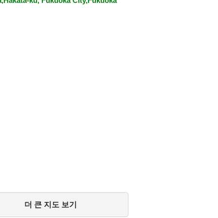
a,Hakata-ku, Fukuoka City,Fukuoka
더 큰 지도 보기