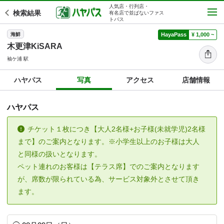
人気店・行列店・
検索結果
有名店で並ばないファス
トパス
海鮮
HayaPass
¥ 1,000 ~
木更津KiSARA
袖ケ浦 駅
ハヤパス
写真
アクセス
店舗情報
ハヤパス
チケット１枚につき【大人2名様+お子様(未就学児)2名様
まで】のご案内となります。※小学生以上のお子様は大人
と同様の扱いとなります。
ペット連れのお客様は【テラス席】でのご案内となります
が、席数が限られている為、サービス対象外とさせて頂き
ます。