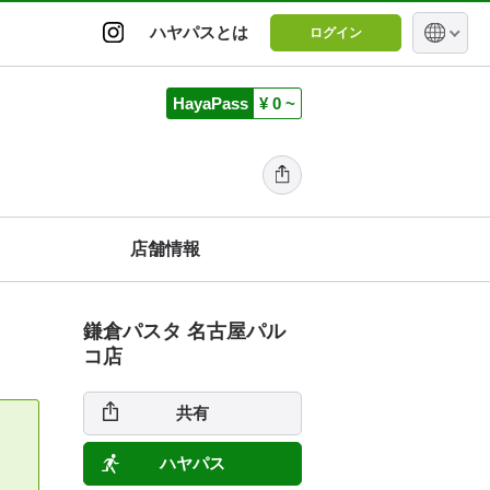
ハヤパスとは
ログイン
HayaPass
¥ 0 ~
店舗情報
鎌倉パスタ 名古屋パル
コ店
共有
ハヤパス