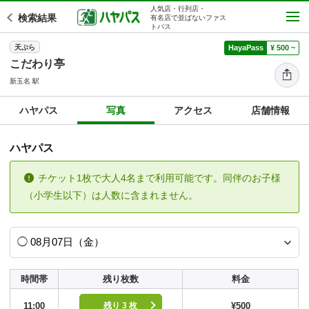
人気店・行列店・
検索結果
有名店で並ばないファス
トパス
天ぷら
HayaPass
¥ 500 ~
こだわり亭
新玉名 駅
ハヤパス
写真
アクセス
店舗情報
ハヤパス
チケット1枚で大人4名まで利用可能です。同伴のお子様
（小学生以下）は人数に含まれません。
時間帯
残り枚数
料金
11:00
¥500
残り 3 枚