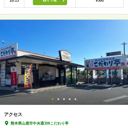
20:15
¥500
残り 3 枚
アクセス
熊本県山鹿市中央通308こだわり亭