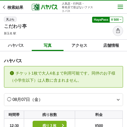
人気店・行列店・
検索結果
有名店で並ばないファス
トパス
天ぷら
HayaPass
¥ 500 ~
こだわり亭
新玉名 駅
ハヤパス
写真
アクセス
店舗情報
ハヤパス
チケット1枚で大人4名まで利用可能です。同伴のお子様
（小学生以下）は人数に含まれません。
時間帯
残り枚数
料金
12:30
¥500
残り 3 枚