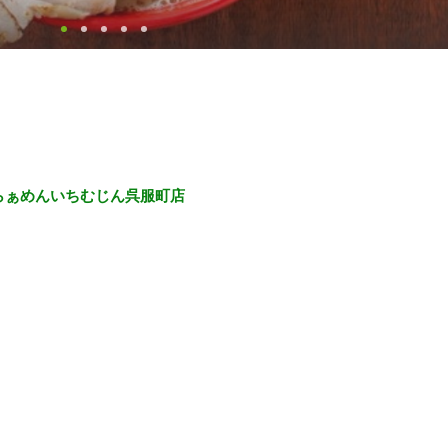
1らぁめんいちむじん呉服町店