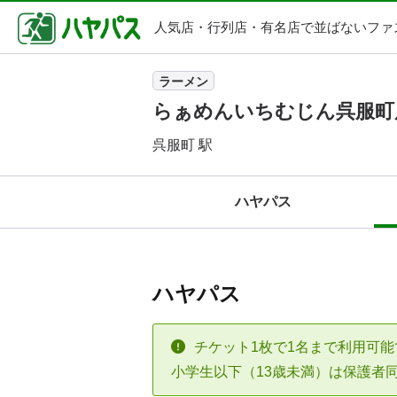
人気店・行列店・
有名店で並ばないファ
ラーメン
らぁめんいちむじん呉服町
呉服町 駅
ハヤパス
ハヤパス
チケット1枚で1名まで利用可能
小学生以下（13歳未満）は保護者