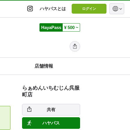
ハヤパスとは
ログイン
HayaPass
¥ 500 ~
店舗情報
らぁめんいちむじん呉服
町店
共有
ハヤパス